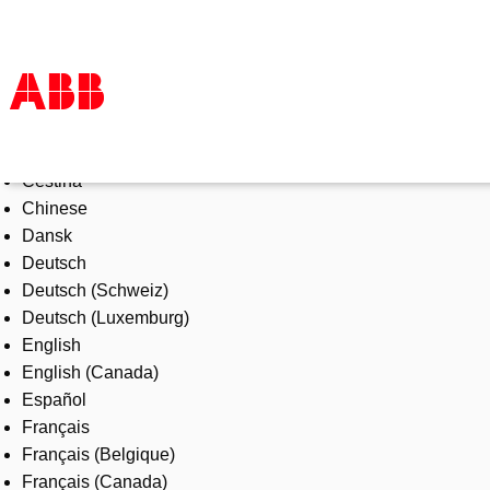
Select Language
Products & Solutions
Čeština
Industries
Chinese
Services
Dansk
About us
Deutsch
Where to buy
Deutsch (Schweiz)
Contact us
Deutsch (Luxemburg)
Careers
English
English (Canada)
Español
Français
Français (Belgique)
Français (Canada)