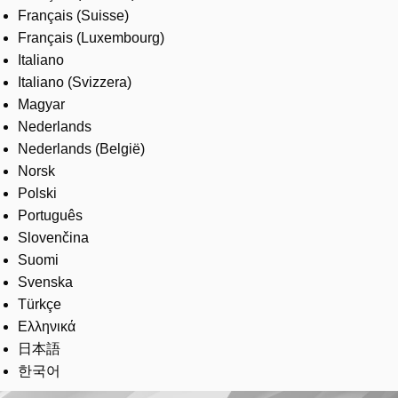
Français (Suisse)
Français (Luxembourg)
Italiano
Italiano (Svizzera)
Magyar
Nederlands
Nederlands (België)
Norsk
Polski
Português
Slovenčina
Suomi
Svenska
Türkçe
Ελληνικά
日本語
한국어