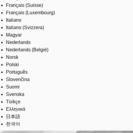
Français (Suisse)
Français (Luxembourg)
Italiano
Italiano (Svizzera)
Magyar
Nederlands
Nederlands (België)
Norsk
Polski
Português
Slovenčina
Suomi
Svenska
Türkçe
Ελληνικά
日本語
한국어