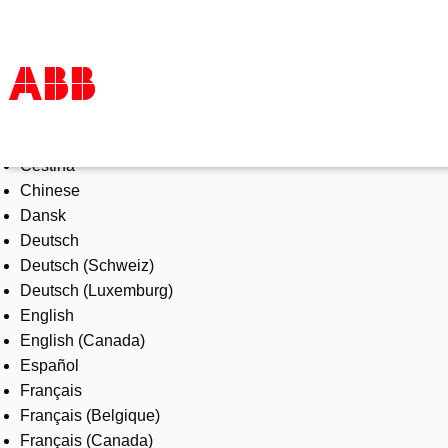
Select Language
Products & Solutions
Čeština
Industries
Chinese
Services
Dansk
About us
Deutsch
Where to buy
Deutsch (Schweiz)
Contact us
Deutsch (Luxemburg)
Careers
English
English (Canada)
Español
Français
Français (Belgique)
Français (Canada)