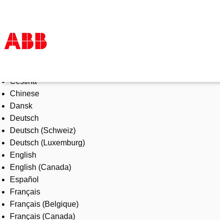
Select Language
Products & Solutions
Čeština
Industries
Chinese
Services
Dansk
About us
Deutsch
Where to buy
Deutsch (Schweiz)
Contact us
Deutsch (Luxemburg)
Careers
English
English (Canada)
Español
Français
Français (Belgique)
Français (Canada)