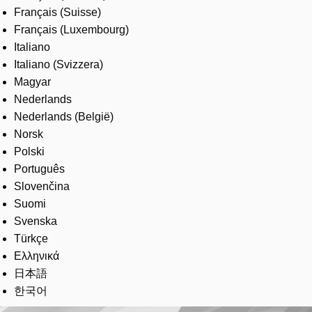
Français (Suisse)
Français (Luxembourg)
Italiano
Italiano (Svizzera)
Magyar
Nederlands
Nederlands (België)
Norsk
Polski
Português
Slovenčina
Suomi
Svenska
Türkçe
Ελληνικά
日本語
한국어