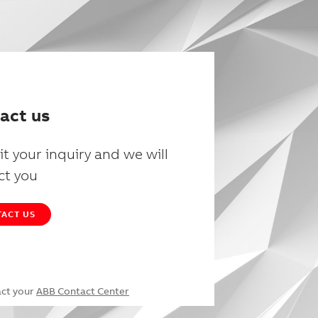
act us
t your inquiry and we will
ct you
ACT US
act your
ABB Contact Center