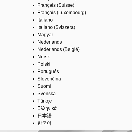
Français (Suisse)
Français (Luxembourg)
Italiano
Italiano (Svizzera)
Magyar
Nederlands
Nederlands (België)
Norsk
Polski
Português
Slovenčina
Suomi
Svenska
Türkçe
Ελληνικά
日本語
한국어