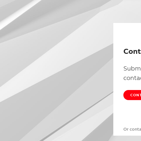
Cont
Submi
conta
CONT
Or cont