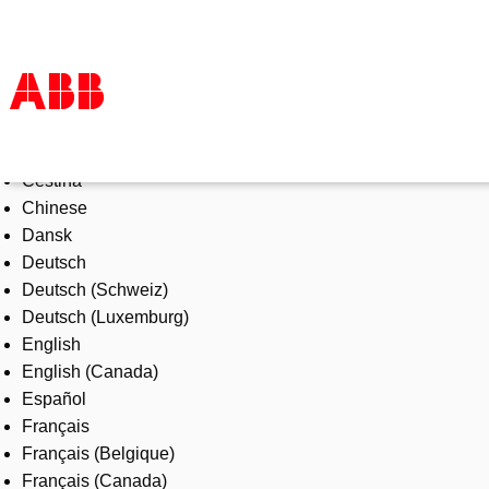
Select Language
Products & Solutions
Čeština
Industries
Chinese
Services
Dansk
About us
Deutsch
Where to buy
Deutsch (Schweiz)
Contact us
Deutsch (Luxemburg)
Careers
English
English (Canada)
Español
Français
Français (Belgique)
Français (Canada)