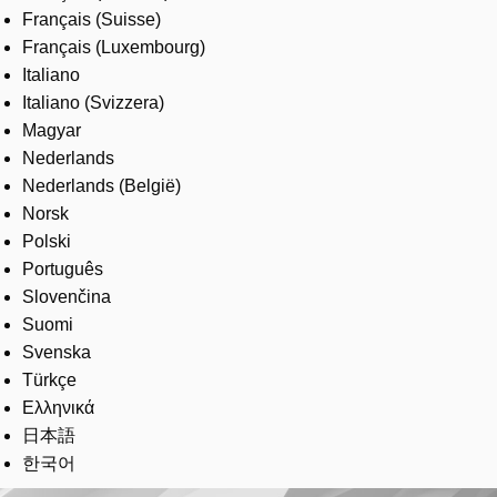
Français (Suisse)
Français (Luxembourg)
Italiano
Italiano (Svizzera)
Magyar
Nederlands
Nederlands (België)
Norsk
Polski
Português
Slovenčina
Suomi
Svenska
Türkçe
Ελληνικά
日本語
한국어