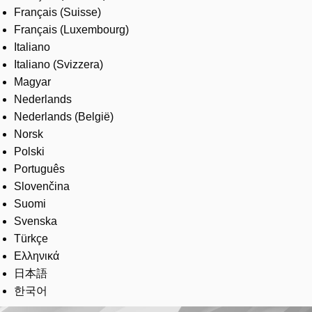
Français (Suisse)
Français (Luxembourg)
Italiano
Italiano (Svizzera)
Magyar
Nederlands
Nederlands (België)
Norsk
Polski
Português
Slovenčina
Suomi
Svenska
Türkçe
Ελληνικά
日本語
한국어