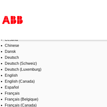
Select Language
Products & Solutions
Čeština
Industries
Chinese
Services
Dansk
About us
Deutsch
Where to buy
Deutsch (Schweiz)
Contact us
Deutsch (Luxemburg)
Careers
English
English (Canada)
Español
Français
Français (Belgique)
Français (Canada)