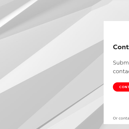
Cont
Submi
conta
CONT
Or cont