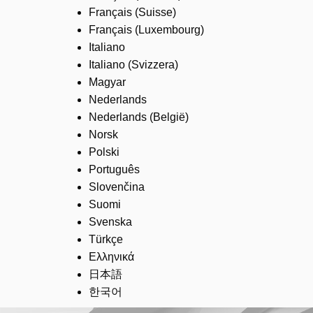
Français (Suisse)
Français (Luxembourg)
Italiano
Italiano (Svizzera)
Magyar
Nederlands
Nederlands (België)
Norsk
Polski
Português
Slovenčina
Suomi
Svenska
Türkçe
Ελληνικά
日本語
한국어