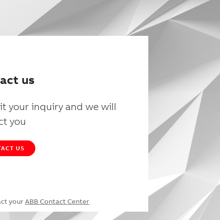
act us
t your inquiry and we will
ct you
ACT US
act your
ABB Contact Center