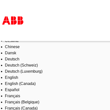
Select Language
Products & Solutions
Čeština
Industries
Chinese
Services
Dansk
About us
Deutsch
Where to buy
Deutsch (Schweiz)
Contact us
Deutsch (Luxemburg)
Careers
English
English (Canada)
Español
Français
Français (Belgique)
Français (Canada)