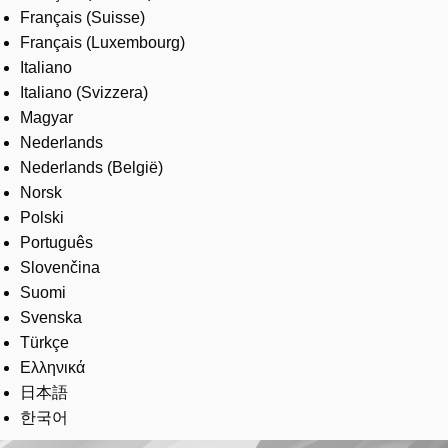
Français (Suisse)
Français (Luxembourg)
Italiano
Italiano (Svizzera)
Magyar
Nederlands
Nederlands (België)
Norsk
Polski
Português
Slovenčina
Suomi
Svenska
Türkçe
Ελληνικά
日本語
한국어