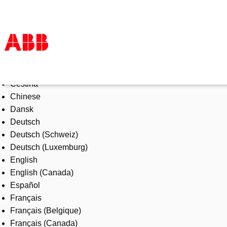
Select Language
Products & Solutions
Čeština
Industries
Chinese
Services
Dansk
About us
Deutsch
Where to buy
Deutsch (Schweiz)
Contact us
Deutsch (Luxemburg)
Careers
English
English (Canada)
Español
Français
Français (Belgique)
Français (Canada)