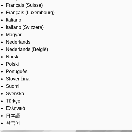
Français (Suisse)
Français (Luxembourg)
Italiano
Italiano (Svizzera)
Magyar
Nederlands
Nederlands (België)
Norsk
Polski
Português
Slovenčina
Suomi
Svenska
Türkçe
Ελληνικά
日本語
한국어