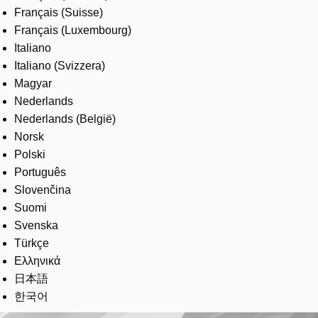
Français (Suisse)
Français (Luxembourg)
Italiano
Italiano (Svizzera)
Magyar
Nederlands
Nederlands (België)
Norsk
Polski
Português
Slovenčina
Suomi
Svenska
Türkçe
Ελληνικά
日本語
한국어