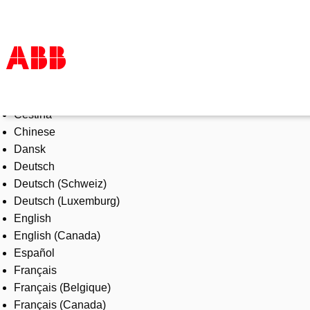
Select Language
Products & Solutions
Čeština
Industries
Chinese
Services
Dansk
About us
Deutsch
Where to buy
Deutsch (Schweiz)
Contact us
Deutsch (Luxemburg)
Careers
English
English (Canada)
Español
Français
Français (Belgique)
Français (Canada)