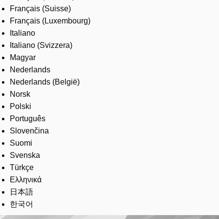
Français (Suisse)
Français (Luxembourg)
Italiano
Italiano (Svizzera)
Magyar
Nederlands
Nederlands (België)
Norsk
Polski
Português
Slovenčina
Suomi
Svenska
Türkçe
Ελληνικά
日本語
한국어