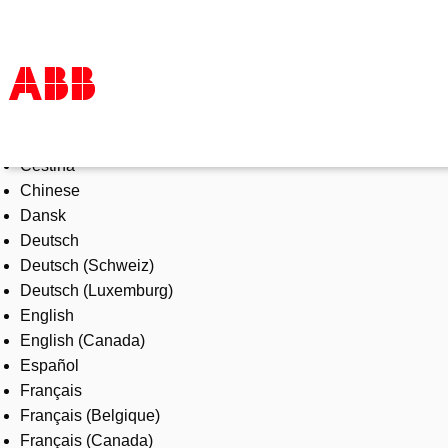
Select Language
Products & Solutions
Čeština
Industries
Chinese
Services
Dansk
About us
Deutsch
Where to buy
Deutsch (Schweiz)
Contact us
Deutsch (Luxemburg)
Careers
English
English (Canada)
Español
Français
Français (Belgique)
Français (Canada)