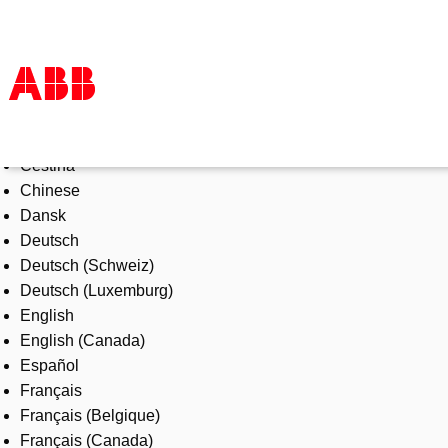
Select Language
Products & Solutions
Čeština
Industries
Chinese
Services
Dansk
About us
Deutsch
Where to buy
Deutsch (Schweiz)
Contact us
Deutsch (Luxemburg)
Careers
English
English (Canada)
Español
Français
Français (Belgique)
Français (Canada)