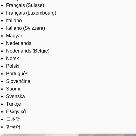
Français (Suisse)
Français (Luxembourg)
Italiano
Italiano (Svizzera)
Magyar
Nederlands
Nederlands (België)
Norsk
Polski
Português
Slovenčina
Suomi
Svenska
Türkçe
Ελληνικά
日本語
한국어