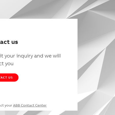
act us
t your inquiry and we will
ct you
ACT US
act your
ABB Contact Center