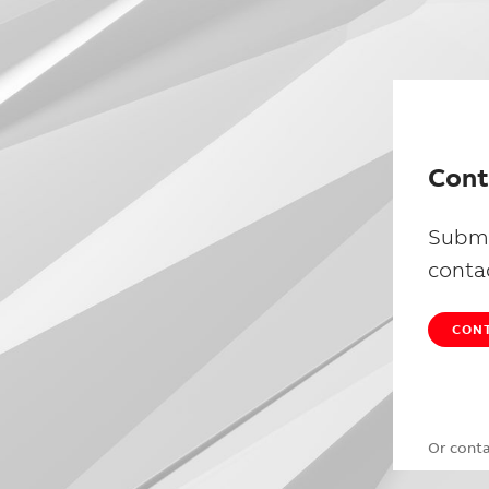
Cont
Submi
conta
CONT
Or cont