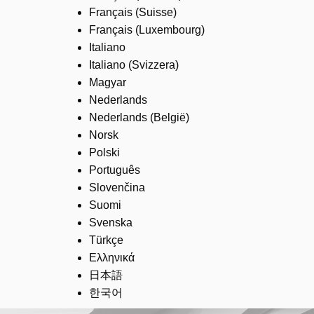
Français (Suisse)
Français (Luxembourg)
Italiano
Italiano (Svizzera)
Magyar
Nederlands
Nederlands (België)
Norsk
Polski
Português
Slovenčina
Suomi
Svenska
Türkçe
Ελληνικά
日本語
한국어