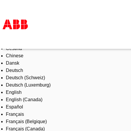
Select Language
Products & Solutions
Čeština
Industries
Chinese
Services
Dansk
About us
Deutsch
Where to buy
Deutsch (Schweiz)
Contact us
Deutsch (Luxemburg)
Careers
English
English (Canada)
Español
Français
Français (Belgique)
Français (Canada)