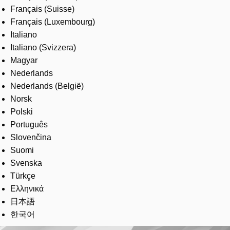
Français (Suisse)
Français (Luxembourg)
Italiano
Italiano (Svizzera)
Magyar
Nederlands
Nederlands (België)
Norsk
Polski
Português
Slovenčina
Suomi
Svenska
Türkçe
Ελληνικά
日本語
한국어