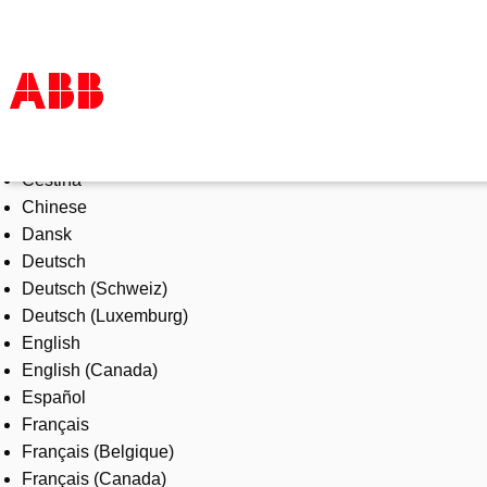
Select Language
Products & Solutions
Čeština
Industries
Chinese
Services
Dansk
About us
Deutsch
Where to buy
Deutsch (Schweiz)
Contact us
Deutsch (Luxemburg)
Careers
English
English (Canada)
Español
Français
Français (Belgique)
Français (Canada)