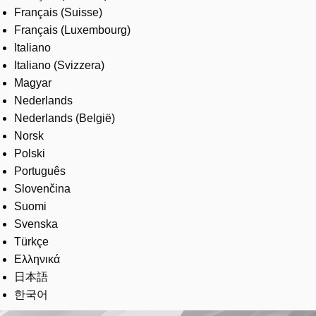
Français (Suisse)
Français (Luxembourg)
Italiano
Italiano (Svizzera)
Magyar
Nederlands
Nederlands (België)
Norsk
Polski
Português
Slovenčina
Suomi
Svenska
Türkçe
Ελληνικά
日本語
한국어