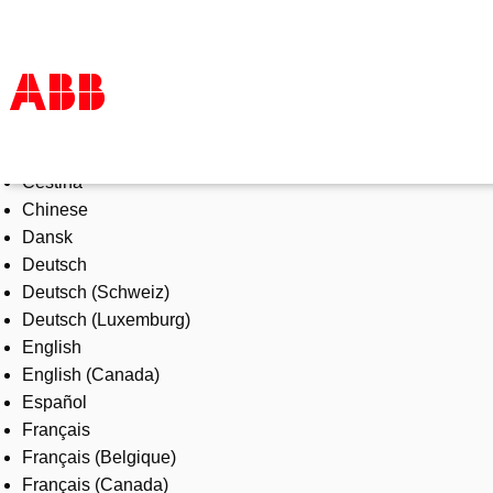
Select Language
Products & Solutions
Čeština
Industries
Chinese
Services
Dansk
About us
Deutsch
Where to buy
Deutsch (Schweiz)
Contact us
Deutsch (Luxemburg)
Careers
English
English (Canada)
Español
Français
Français (Belgique)
Français (Canada)