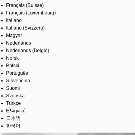
Français (Suisse)
Français (Luxembourg)
Italiano
Italiano (Svizzera)
Magyar
Nederlands
Nederlands (België)
Norsk
Polski
Português
Slovenčina
Suomi
Svenska
Türkçe
Ελληνικά
日本語
한국어