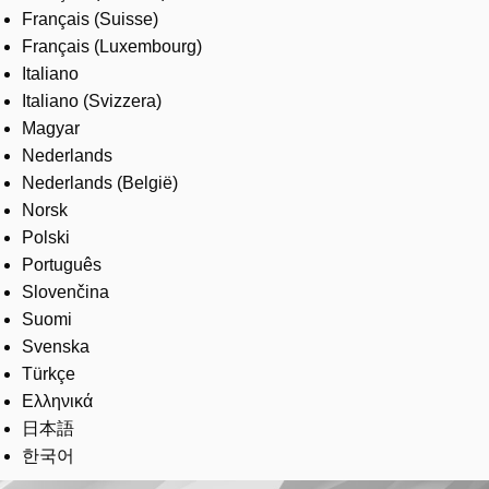
Français (Suisse)
Français (Luxembourg)
Italiano
Italiano (Svizzera)
Magyar
Nederlands
Nederlands (België)
Norsk
Polski
Português
Slovenčina
Suomi
Svenska
Türkçe
Ελληνικά
日本語
한국어