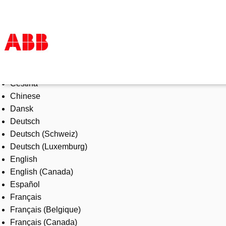
Select Language
Products & Solutions
Čeština
Industries
Chinese
Services
Dansk
About us
Deutsch
Where to buy
Deutsch (Schweiz)
Contact us
Deutsch (Luxemburg)
Careers
English
English (Canada)
Español
Français
Français (Belgique)
Français (Canada)