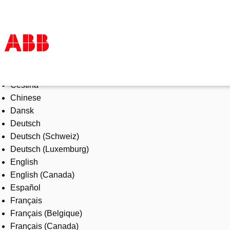
Select Language
Products & Solutions
Čeština
Industries
Chinese
Services
Dansk
About us
Deutsch
Where to buy
Deutsch (Schweiz)
Contact us
Deutsch (Luxemburg)
Careers
English
English (Canada)
Español
Français
Français (Belgique)
Français (Canada)