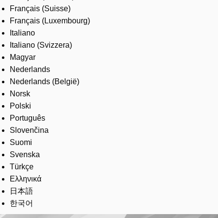
Français (Suisse)
Français (Luxembourg)
Italiano
Italiano (Svizzera)
Magyar
Nederlands
Nederlands (België)
Norsk
Polski
Português
Slovenčina
Suomi
Svenska
Türkçe
Ελληνικά
日本語
한국어