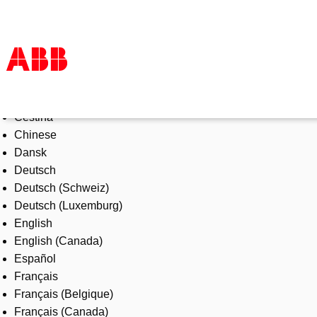
Select Language
Products & Solutions
Čeština
Industries
Chinese
Services
Dansk
About us
Deutsch
Where to buy
Deutsch (Schweiz)
Contact us
Deutsch (Luxemburg)
Careers
English
English (Canada)
Español
Français
Français (Belgique)
Français (Canada)