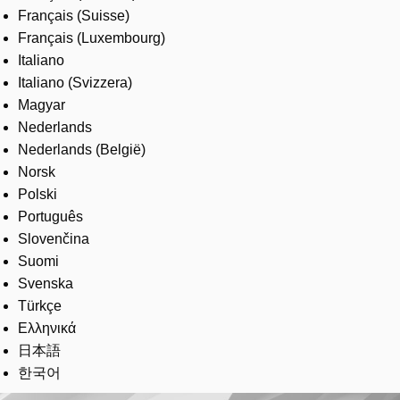
Français (Suisse)
Français (Luxembourg)
Italiano
Italiano (Svizzera)
Magyar
Nederlands
Nederlands (België)
Norsk
Polski
Português
Slovenčina
Suomi
Svenska
Türkçe
Ελληνικά
日本語
한국어