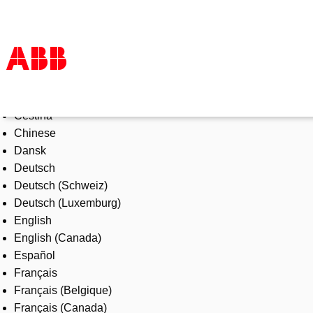
Select Language
Products & Solutions
Čeština
Industries
Chinese
Services
Dansk
About us
Deutsch
Where to buy
Deutsch (Schweiz)
Contact us
Deutsch (Luxemburg)
Careers
English
English (Canada)
Español
Français
Français (Belgique)
Français (Canada)