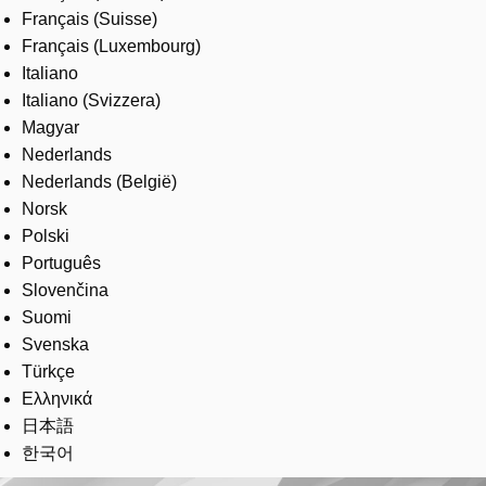
Français (Suisse)
Français (Luxembourg)
Italiano
Italiano (Svizzera)
Magyar
Nederlands
Nederlands (België)
Norsk
Polski
Português
Slovenčina
Suomi
Svenska
Türkçe
Ελληνικά
日本語
한국어