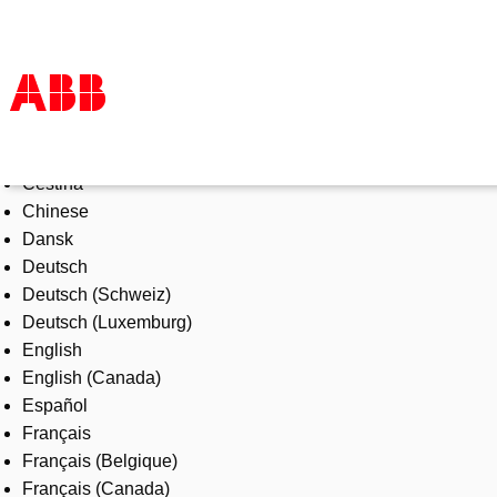
Select Language
Products & Solutions
Čeština
Industries
Chinese
Services
Dansk
About us
Deutsch
Where to buy
Deutsch (Schweiz)
Contact us
Deutsch (Luxemburg)
Careers
English
English (Canada)
Español
Français
Français (Belgique)
Français (Canada)