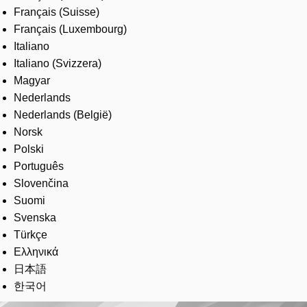
Français (Suisse)
Français (Luxembourg)
Italiano
Italiano (Svizzera)
Magyar
Nederlands
Nederlands (België)
Norsk
Polski
Português
Slovenčina
Suomi
Svenska
Türkçe
Ελληνικά
日本語
한국어