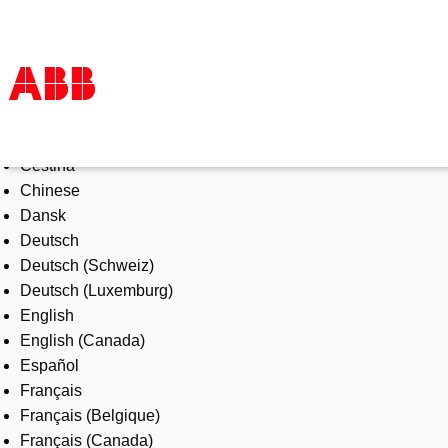
Select Language
Products & Solutions
Čeština
Industries
Chinese
Services
Dansk
About us
Deutsch
Where to buy
Deutsch (Schweiz)
Contact us
Deutsch (Luxemburg)
Careers
English
English (Canada)
Español
Français
Français (Belgique)
Français (Canada)