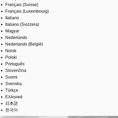
Français (Suisse)
Français (Luxembourg)
Italiano
Italiano (Svizzera)
Magyar
Nederlands
Nederlands (België)
Norsk
Polski
Português
Slovenčina
Suomi
Svenska
Türkçe
Ελληνικά
日本語
한국어