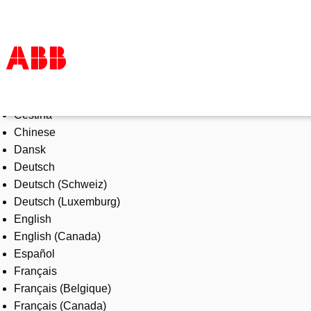
Select Language
Products & Solutions
Čeština
Industries
Chinese
Services
Dansk
About us
Deutsch
Where to buy
Deutsch (Schweiz)
Contact us
Deutsch (Luxemburg)
Careers
English
English (Canada)
Español
Français
Français (Belgique)
Français (Canada)