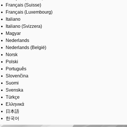
Français (Suisse)
Français (Luxembourg)
Italiano
Italiano (Svizzera)
Magyar
Nederlands
Nederlands (België)
Norsk
Polski
Português
Slovenčina
Suomi
Svenska
Türkçe
Ελληνικά
日本語
한국어