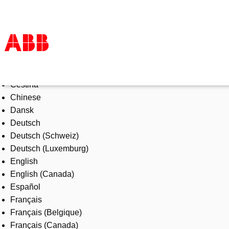
Select Language
Products & Solutions
Čeština
Industries
Chinese
Services
Dansk
About us
Deutsch
Where to buy
Deutsch (Schweiz)
Contact us
Deutsch (Luxemburg)
Careers
English
English (Canada)
Español
Français
Français (Belgique)
Français (Canada)