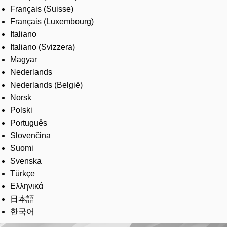
Français (Suisse)
Français (Luxembourg)
Italiano
Italiano (Svizzera)
Magyar
Nederlands
Nederlands (België)
Norsk
Polski
Português
Slovenčina
Suomi
Svenska
Türkçe
Ελληνικά
日本語
한국어