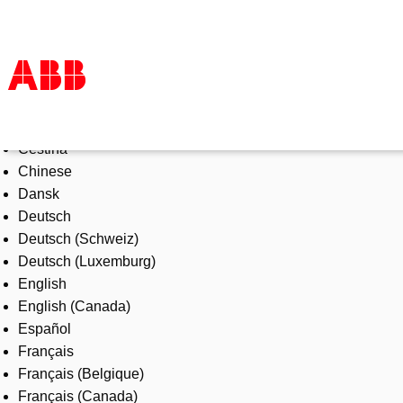
Select Language
Products & Solutions
Čeština
Industries
Chinese
Services
Dansk
About us
Deutsch
Where to buy
Deutsch (Schweiz)
Contact us
Deutsch (Luxemburg)
Careers
English
English (Canada)
Español
Français
Français (Belgique)
Français (Canada)