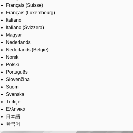
Français (Suisse)
Français (Luxembourg)
Italiano
Italiano (Svizzera)
Magyar
Nederlands
Nederlands (België)
Norsk
Polski
Português
Slovenčina
Suomi
Svenska
Türkçe
Ελληνικά
日本語
한국어