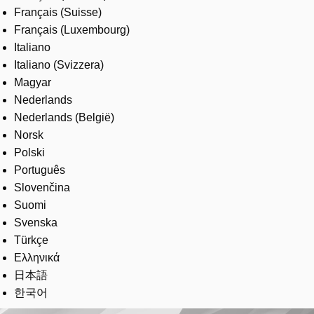
Français (Suisse)
Français (Luxembourg)
Italiano
Italiano (Svizzera)
Magyar
Nederlands
Nederlands (België)
Norsk
Polski
Português
Slovenčina
Suomi
Svenska
Türkçe
Ελληνικά
日本語
한국어