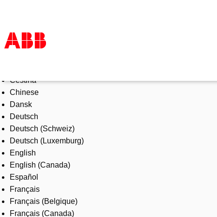
Select Language
Products & Solutions
Čeština
Industries
Chinese
Services
Dansk
About us
Deutsch
Where to buy
Deutsch (Schweiz)
Contact us
Deutsch (Luxemburg)
Careers
English
English (Canada)
Español
Français
Français (Belgique)
Français (Canada)