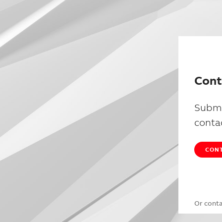
Cont
Submi
conta
CONT
Or cont