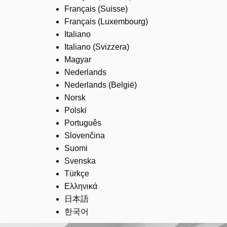
Français (Suisse)
Français (Luxembourg)
Italiano
Italiano (Svizzera)
Magyar
Nederlands
Nederlands (België)
Norsk
Polski
Português
Slovenčina
Suomi
Svenska
Türkçe
Ελληνικά
日本語
한국어