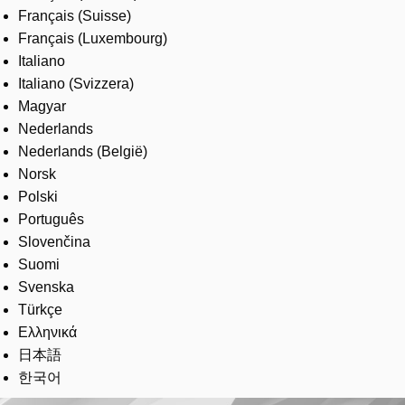
Français (Suisse)
Français (Luxembourg)
Italiano
Italiano (Svizzera)
Magyar
Nederlands
Nederlands (België)
Norsk
Polski
Português
Slovenčina
Suomi
Svenska
Türkçe
Ελληνικά
日本語
한국어