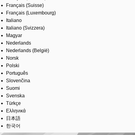
Français (Suisse)
Français (Luxembourg)
Italiano
Italiano (Svizzera)
Magyar
Nederlands
Nederlands (België)
Norsk
Polski
Português
Slovenčina
Suomi
Svenska
Türkçe
Ελληνικά
日本語
한국어