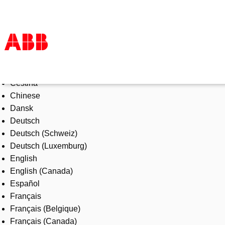
Select Language
Products & Solutions
Čeština
Industries
Chinese
Services
Dansk
About us
Deutsch
Where to buy
Deutsch (Schweiz)
Contact us
Deutsch (Luxemburg)
Careers
English
English (Canada)
Español
Français
Français (Belgique)
Français (Canada)