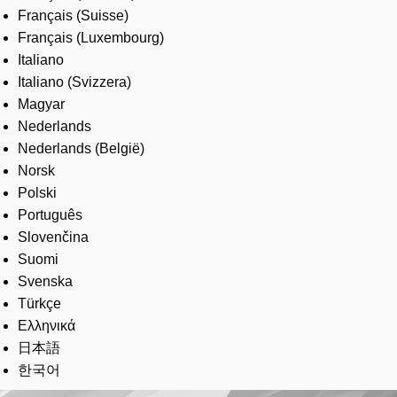
Français (Suisse)
Français (Luxembourg)
Italiano
Italiano (Svizzera)
Magyar
Nederlands
Nederlands (België)
Norsk
Polski
Português
Slovenčina
Suomi
Svenska
Türkçe
Ελληνικά
日本語
한국어