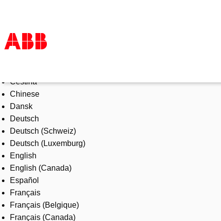
Select Language
Products & Solutions
Čeština
Industries
Chinese
Services
Dansk
About us
Deutsch
Where to buy
Deutsch (Schweiz)
Contact us
Deutsch (Luxemburg)
Careers
English
English (Canada)
Español
Français
Français (Belgique)
Français (Canada)