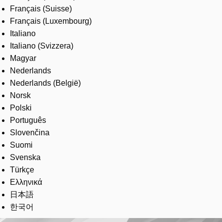
Français (Suisse)
Français (Luxembourg)
Italiano
Italiano (Svizzera)
Magyar
Nederlands
Nederlands (België)
Norsk
Polski
Português
Slovenčina
Suomi
Svenska
Türkçe
Ελληνικά
日本語
한국어