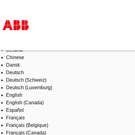
Select Language
Products & Solutions
Čeština
Industries
Chinese
Services
Dansk
About us
Deutsch
Where to buy
Deutsch (Schweiz)
Contact us
Deutsch (Luxemburg)
Careers
English
English (Canada)
Español
Français
Français (Belgique)
Français (Canada)