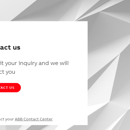
act us
t your inquiry and we will
ct you
ACT US
act your
ABB Contact Center