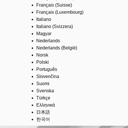
Français (Suisse)
Français (Luxembourg)
Italiano
Italiano (Svizzera)
Magyar
Nederlands
Nederlands (België)
Norsk
Polski
Português
Slovenčina
Suomi
Svenska
Türkçe
Ελληνικά
日本語
한국어