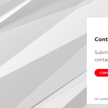
Cont
Submi
conta
CONT
Or cont