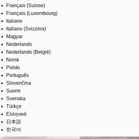
Français (Suisse)
Français (Luxembourg)
Italiano
Italiano (Svizzera)
Magyar
Nederlands
Nederlands (België)
Norsk
Polski
Português
Slovenčina
Suomi
Svenska
Türkçe
Ελληνικά
日本語
한국어