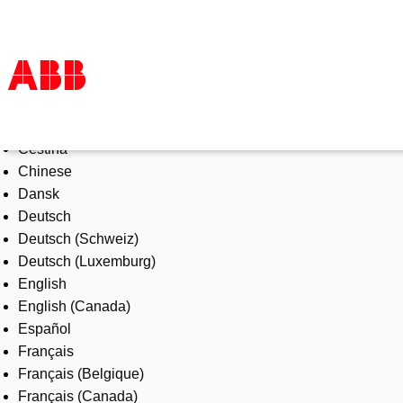
Select Language
Products & Solutions
Čeština
Industries
Chinese
Services
Dansk
About us
Deutsch
Where to buy
Deutsch (Schweiz)
Contact us
Deutsch (Luxemburg)
Careers
English
English (Canada)
Español
Français
Français (Belgique)
Français (Canada)