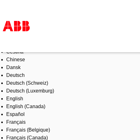
Select Language
Products & Solutions
Čeština
Industries
Chinese
Services
Dansk
About us
Deutsch
Where to buy
Deutsch (Schweiz)
Contact us
Deutsch (Luxemburg)
Careers
English
English (Canada)
Español
Français
Français (Belgique)
Français (Canada)