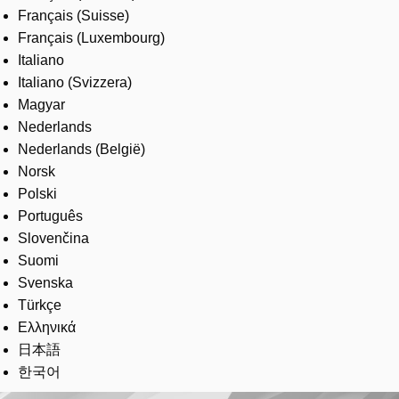
Français (Suisse)
Français (Luxembourg)
Italiano
Italiano (Svizzera)
Magyar
Nederlands
Nederlands (België)
Norsk
Polski
Português
Slovenčina
Suomi
Svenska
Türkçe
Ελληνικά
日本語
한국어