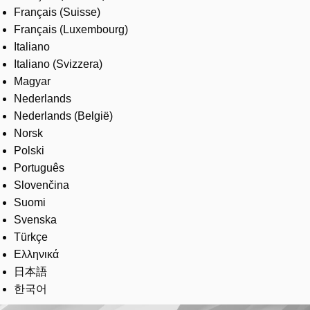
Français (Suisse)
Français (Luxembourg)
Italiano
Italiano (Svizzera)
Magyar
Nederlands
Nederlands (België)
Norsk
Polski
Português
Slovenčina
Suomi
Svenska
Türkçe
Ελληνικά
日本語
한국어