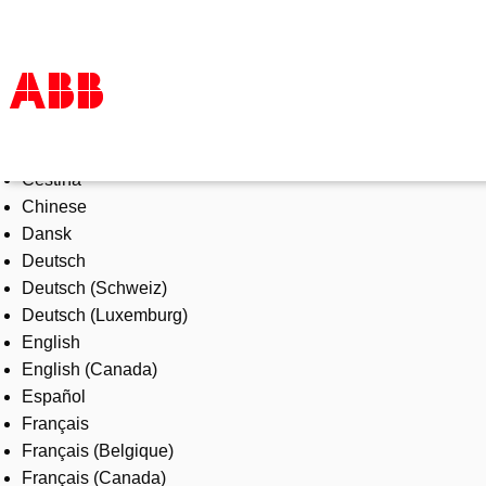
Select Language
Products & Solutions
Čeština
Industries
Chinese
Services
Dansk
About us
Deutsch
Where to buy
Deutsch (Schweiz)
Contact us
Deutsch (Luxemburg)
Careers
English
English (Canada)
Español
Français
Français (Belgique)
Français (Canada)