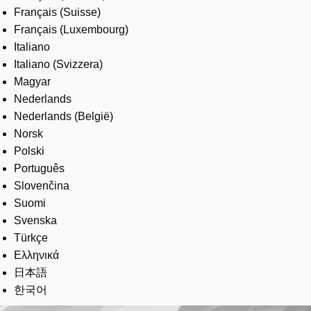
Français (Suisse)
Français (Luxembourg)
Italiano
Italiano (Svizzera)
Magyar
Nederlands
Nederlands (België)
Norsk
Polski
Português
Slovenčina
Suomi
Svenska
Türkçe
Ελληνικά
日本語
한국어