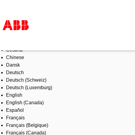
Select Language
Products & Solutions
Čeština
Industries
Chinese
Services
Dansk
About us
Deutsch
Where to buy
Deutsch (Schweiz)
Contact us
Deutsch (Luxemburg)
Careers
English
English (Canada)
Español
Français
Français (Belgique)
Français (Canada)