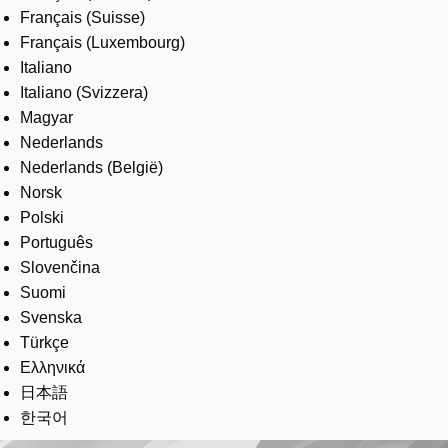
Français (Suisse)
Français (Luxembourg)
Italiano
Italiano (Svizzera)
Magyar
Nederlands
Nederlands (België)
Norsk
Polski
Português
Slovenčina
Suomi
Svenska
Türkçe
Ελληνικά
日本語
한국어