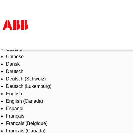
Select Language
Products & Solutions
Čeština
Industries
Chinese
Services
Dansk
About us
Deutsch
Where to buy
Deutsch (Schweiz)
Contact us
Deutsch (Luxemburg)
Careers
English
English (Canada)
Español
Français
Français (Belgique)
Français (Canada)