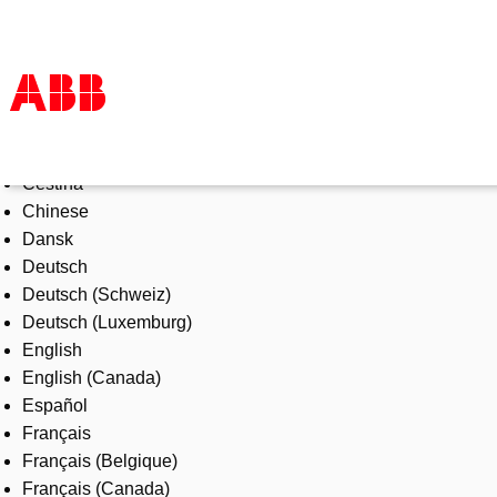
Select Language
Products & Solutions
Čeština
Industries
Chinese
Services
Dansk
About us
Deutsch
Where to buy
Deutsch (Schweiz)
Contact us
Deutsch (Luxemburg)
Careers
English
English (Canada)
Español
Français
Français (Belgique)
Français (Canada)