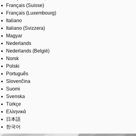
Français (Suisse)
Français (Luxembourg)
Italiano
Italiano (Svizzera)
Magyar
Nederlands
Nederlands (België)
Norsk
Polski
Português
Slovenčina
Suomi
Svenska
Türkçe
Ελληνικά
日本語
한국어