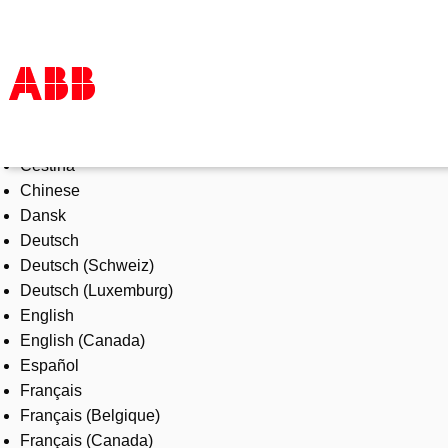
Select Language
Products & Solutions
Čeština
Industries
Chinese
Services
Dansk
About us
Deutsch
Where to buy
Deutsch (Schweiz)
Contact us
Deutsch (Luxemburg)
Careers
English
English (Canada)
Español
Français
Français (Belgique)
Français (Canada)