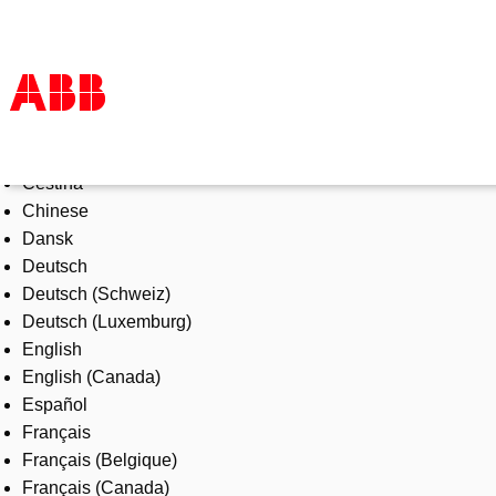
Select Language
Products & Solutions
Čeština
Industries
Chinese
Services
Dansk
About us
Deutsch
Where to buy
Deutsch (Schweiz)
Contact us
Deutsch (Luxemburg)
Careers
English
English (Canada)
Español
Français
Français (Belgique)
Français (Canada)