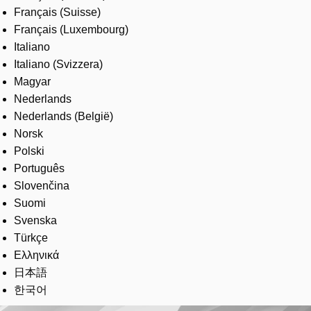
Français (Suisse)
Français (Luxembourg)
Italiano
Italiano (Svizzera)
Magyar
Nederlands
Nederlands (België)
Norsk
Polski
Português
Slovenčina
Suomi
Svenska
Türkçe
Ελληνικά
日本語
한국어