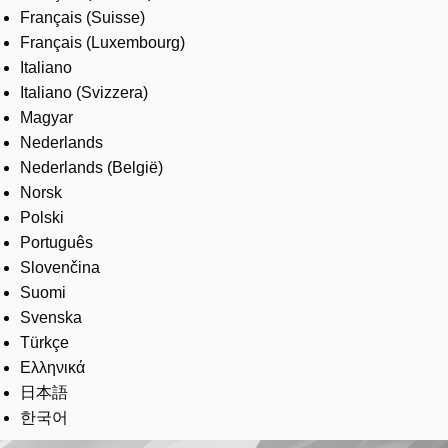
Français (Suisse)
Français (Luxembourg)
Italiano
Italiano (Svizzera)
Magyar
Nederlands
Nederlands (België)
Norsk
Polski
Português
Slovenčina
Suomi
Svenska
Türkçe
Ελληνικά
日本語
한국어