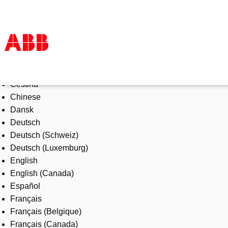
Select Language
Products & Solutions
Čeština
Industries
Chinese
Services
Dansk
About us
Deutsch
Where to buy
Deutsch (Schweiz)
Contact us
Deutsch (Luxemburg)
Careers
English
English (Canada)
Español
Français
Français (Belgique)
Français (Canada)