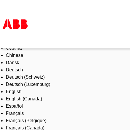
Select Language
Products & Solutions
Čeština
Industries
Chinese
Services
Dansk
About us
Deutsch
Where to buy
Deutsch (Schweiz)
Contact us
Deutsch (Luxemburg)
Careers
English
English (Canada)
Español
Français
Français (Belgique)
Français (Canada)