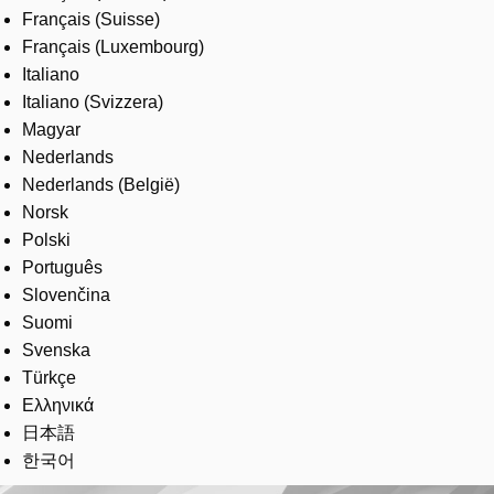
Français (Suisse)
Français (Luxembourg)
Italiano
Italiano (Svizzera)
Magyar
Nederlands
Nederlands (België)
Norsk
Polski
Português
Slovenčina
Suomi
Svenska
Türkçe
Ελληνικά
日本語
한국어