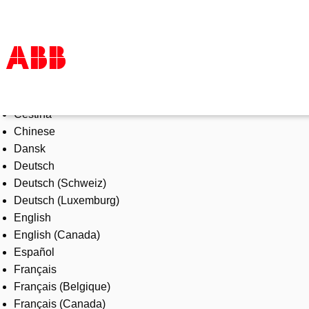
Select Language
Products & Solutions
Čeština
Industries
Chinese
Services
Dansk
About us
Deutsch
Where to buy
Deutsch (Schweiz)
Contact us
Deutsch (Luxemburg)
Careers
English
English (Canada)
Español
Français
Français (Belgique)
Français (Canada)