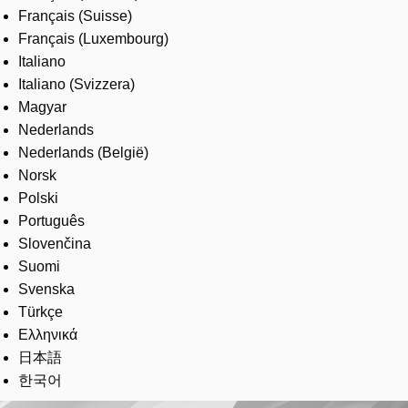
Français (Suisse)
Français (Luxembourg)
Italiano
Italiano (Svizzera)
Magyar
Nederlands
Nederlands (België)
Norsk
Polski
Português
Slovenčina
Suomi
Svenska
Türkçe
Ελληνικά
日本語
한국어