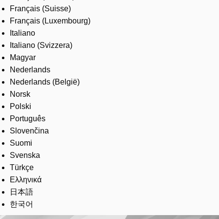
Français (Suisse)
Français (Luxembourg)
Italiano
Italiano (Svizzera)
Magyar
Nederlands
Nederlands (België)
Norsk
Polski
Português
Slovenčina
Suomi
Svenska
Türkçe
Ελληνικά
日本語
한국어