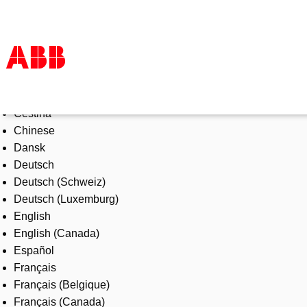
Select Language
Products & Solutions
Čeština
Industries
Chinese
Services
Dansk
About us
Deutsch
Where to buy
Deutsch (Schweiz)
Contact us
Deutsch (Luxemburg)
Careers
English
English (Canada)
Español
Français
Français (Belgique)
Français (Canada)