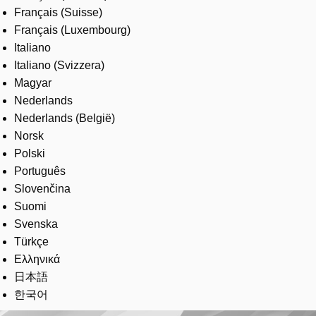
Français (Suisse)
Français (Luxembourg)
Italiano
Italiano (Svizzera)
Magyar
Nederlands
Nederlands (België)
Norsk
Polski
Português
Slovenčina
Suomi
Svenska
Türkçe
Ελληνικά
日本語
한국어