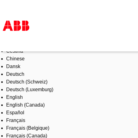
Select Language
Products & Solutions
Čeština
Industries
Chinese
Services
Dansk
About us
Deutsch
Where to buy
Deutsch (Schweiz)
Contact us
Deutsch (Luxemburg)
Careers
English
English (Canada)
Español
Français
Français (Belgique)
Français (Canada)