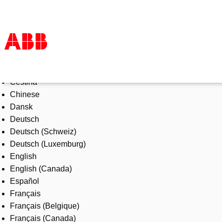
Select Language
Products & Solutions
Čeština
Industries
Chinese
Services
Dansk
About us
Deutsch
Where to buy
Deutsch (Schweiz)
Contact us
Deutsch (Luxemburg)
Careers
English
English (Canada)
Español
Français
Français (Belgique)
Français (Canada)