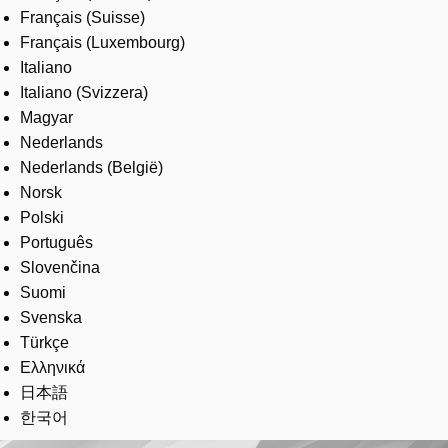
Français (Suisse)
Français (Luxembourg)
Italiano
Italiano (Svizzera)
Magyar
Nederlands
Nederlands (België)
Norsk
Polski
Português
Slovenčina
Suomi
Svenska
Türkçe
Ελληνικά
日本語
한국어