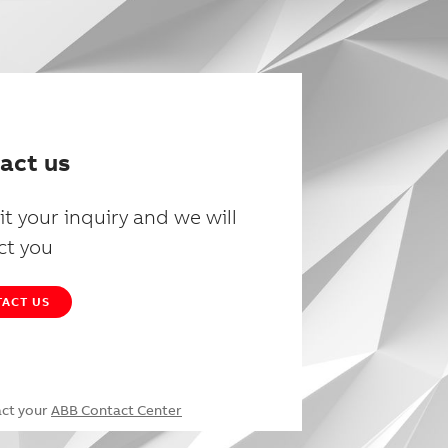
act us
t your inquiry and we will
ct you
ACT US
act your
ABB Contact Center