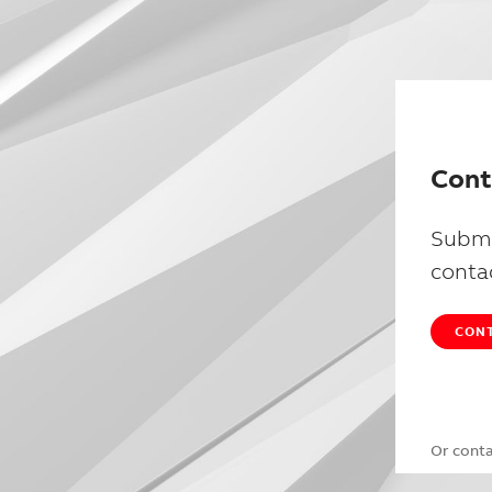
Cont
Submi
conta
CONT
Or cont