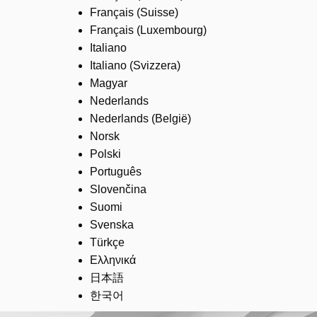
Français (Suisse)
Français (Luxembourg)
Italiano
Italiano (Svizzera)
Magyar
Nederlands
Nederlands (België)
Norsk
Polski
Português
Slovenčina
Suomi
Svenska
Türkçe
Ελληνικά
日本語
한국어