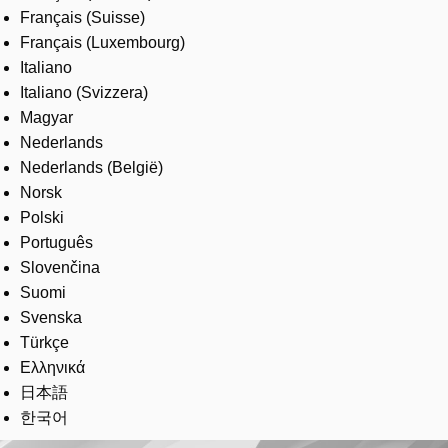
Français (Suisse)
Français (Luxembourg)
Italiano
Italiano (Svizzera)
Magyar
Nederlands
Nederlands (België)
Norsk
Polski
Português
Slovenčina
Suomi
Svenska
Türkçe
Ελληνικά
日本語
한국어