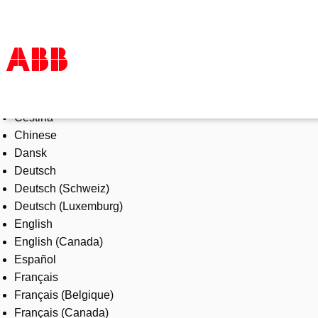
Select Language
Products & Solutions
Čeština
Industries
Chinese
Services
Dansk
About us
Deutsch
Where to buy
Deutsch (Schweiz)
Contact us
Deutsch (Luxemburg)
Careers
English
English (Canada)
Español
Français
Français (Belgique)
Français (Canada)