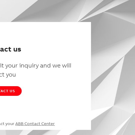
act us
t your inquiry and we will
ct you
ACT US
act your
ABB Contact Center