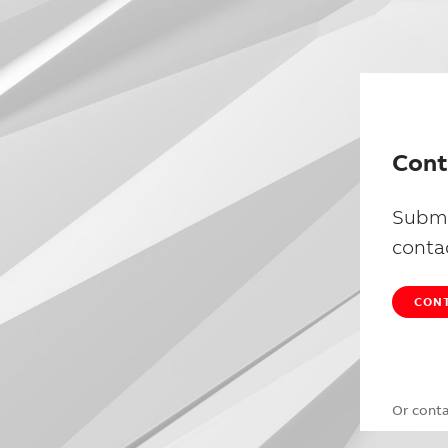
Cont
Submi
conta
CONT
Or cont