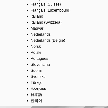
Français (Suisse)
Français (Luxembourg)
Italiano
Italiano (Svizzera)
Magyar
Nederlands
Nederlands (België)
Norsk
Polski
Português
Slovenčina
Suomi
Svenska
Türkçe
Ελληνικά
日本語
한국어