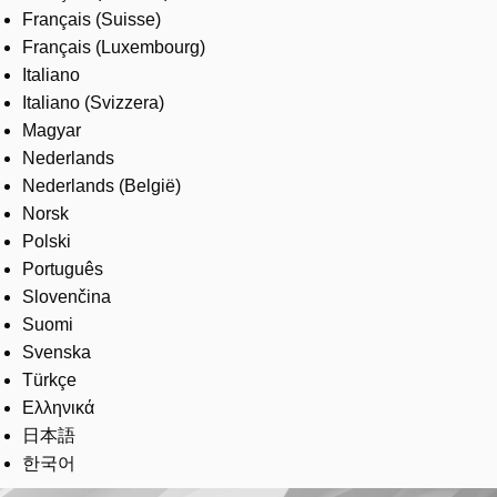
Français (Suisse)
Français (Luxembourg)
Italiano
Italiano (Svizzera)
Magyar
Nederlands
Nederlands (België)
Norsk
Polski
Português
Slovenčina
Suomi
Svenska
Türkçe
Ελληνικά
日本語
한국어