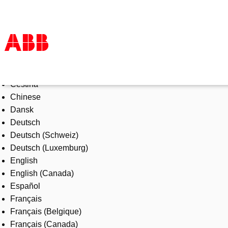
Select Language
Products & Solutions
Čeština
Industries
Chinese
Services
Dansk
About us
Deutsch
Where to buy
Deutsch (Schweiz)
Contact us
Deutsch (Luxemburg)
Careers
English
English (Canada)
Español
Français
Français (Belgique)
Français (Canada)